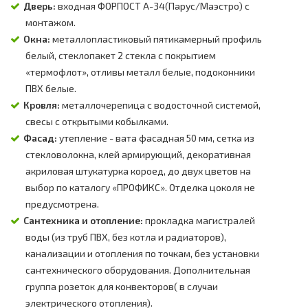
Дверь:
входная ФОРПОСТ А-34(Парус/Маэстро) с
монтажом.
Окна:
металлопластиковый пятикамерный профиль
белый, стеклопакет 2 стекла с покрытием
«термофлот», отливы металл белые, подоконники
ПВХ белые.
Кровля:
металлочерепица с водосточной системой,
свесы с открытыми кобылками.
Фасад:
утепление - вата фасадная 50 мм, сетка из
стекловолокна, клей армирующий, декоративная
акриловая штукатурка короед, до двух цветов на
выбор по каталогу «ПРОФИКС». Отделка цоколя не
предусмотрена.
Сантехника и отопление:
прокладка магистралей
воды (из труб ПВХ, без котла и радиаторов),
канализации и отопления по точкам, без установки
сантехнического оборудования. Дополнительная
группа розеток для конвекторов( в случаи
электрического отопления).