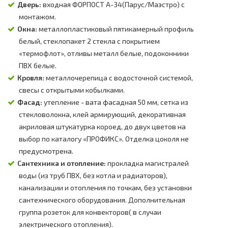
Дверь:
входная ФОРПОСТ А-34(Парус/Маэстро) с
монтажом.
Окна:
металлопластиковый пятикамерный профиль
белый, стеклопакет 2 стекла с покрытием
«термофлот», отливы металл белые, подоконники
ПВХ белые.
Кровля:
металлочерепица с водосточной системой,
свесы с открытыми кобылками.
Фасад:
утепление - вата фасадная 50 мм, сетка из
стекловолокна, клей армирующий, декоративная
акриловая штукатурка короед, до двух цветов на
выбор по каталогу «ПРОФИКС». Отделка цоколя не
предусмотрена.
Сантехника и отопление:
прокладка магистралей
воды (из труб ПВХ, без котла и радиаторов),
канализации и отопления по точкам, без установки
сантехнического оборудования. Дополнительная
группа розеток для конвекторов( в случаи
электрического отопления).