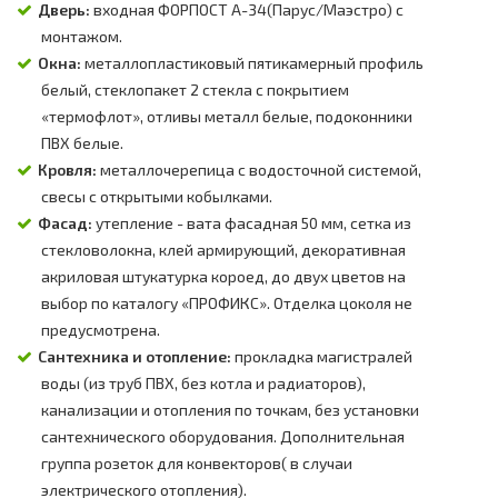
Дверь:
входная ФОРПОСТ А-34(Парус/Маэстро) с
монтажом.
Окна:
металлопластиковый пятикамерный профиль
белый, стеклопакет 2 стекла с покрытием
«термофлот», отливы металл белые, подоконники
ПВХ белые.
Кровля:
металлочерепица с водосточной системой,
свесы с открытыми кобылками.
Фасад:
утепление - вата фасадная 50 мм, сетка из
стекловолокна, клей армирующий, декоративная
акриловая штукатурка короед, до двух цветов на
выбор по каталогу «ПРОФИКС». Отделка цоколя не
предусмотрена.
Сантехника и отопление:
прокладка магистралей
воды (из труб ПВХ, без котла и радиаторов),
канализации и отопления по точкам, без установки
сантехнического оборудования. Дополнительная
группа розеток для конвекторов( в случаи
электрического отопления).