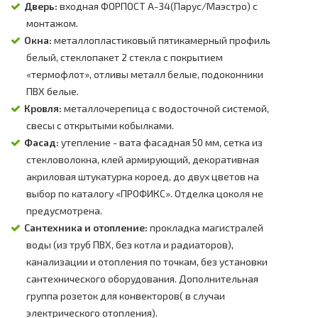
Дверь:
входная ФОРПОСТ А-34(Парус/Маэстро) с
монтажом.
Окна:
металлопластиковый пятикамерный профиль
белый, стеклопакет 2 стекла с покрытием
«термофлот», отливы металл белые, подоконники
ПВХ белые.
Кровля:
металлочерепица с водосточной системой,
свесы с открытыми кобылками.
Фасад:
утепление - вата фасадная 50 мм, сетка из
стекловолокна, клей армирующий, декоративная
акриловая штукатурка короед, до двух цветов на
выбор по каталогу «ПРОФИКС». Отделка цоколя не
предусмотрена.
Сантехника и отопление:
прокладка магистралей
воды (из труб ПВХ, без котла и радиаторов),
канализации и отопления по точкам, без установки
сантехнического оборудования. Дополнительная
группа розеток для конвекторов( в случаи
электрического отопления).