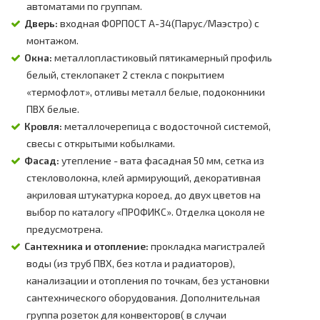
автоматами по группам.
Дверь:
входная ФОРПОСТ А-34(Парус/Маэстро) с
монтажом.
Окна:
металлопластиковый пятикамерный профиль
белый, стеклопакет 2 стекла с покрытием
«термофлот», отливы металл белые, подоконники
ПВХ белые.
Кровля:
металлочерепица с водосточной системой,
свесы с открытыми кобылками.
Фасад:
утепление - вата фасадная 50 мм, сетка из
стекловолокна, клей армирующий, декоративная
акриловая штукатурка короед, до двух цветов на
выбор по каталогу «ПРОФИКС». Отделка цоколя не
предусмотрена.
Сантехника и отопление:
прокладка магистралей
воды (из труб ПВХ, без котла и радиаторов),
канализации и отопления по точкам, без установки
сантехнического оборудования. Дополнительная
группа розеток для конвекторов( в случаи