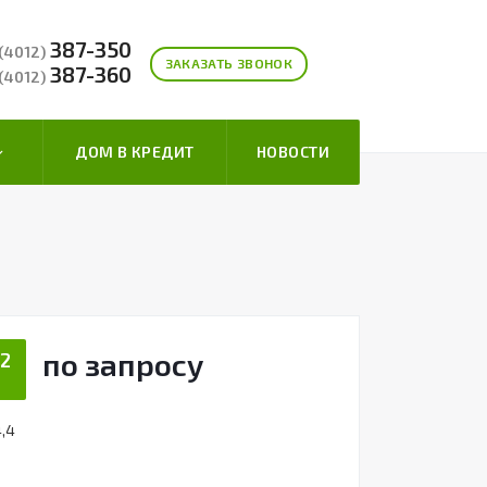
387-350
 (4012)
ЗАКАЗАТЬ ЗВОНОК
387-360
 (4012)
ДОМ В КРЕДИТ
НОВОСТИ
по зап
р
осу
2
,4