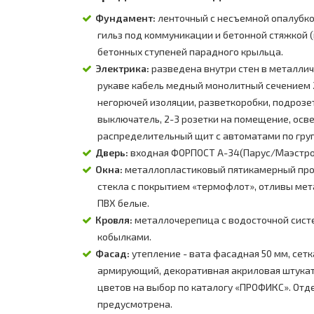
Фундамент:
ленточный с несъемной опалубкой
гильз под коммуникации и бетонной стяжкой (
бетонных ступеней парадного крыльца.
Электрика:
разведена внутри стен в металли
рукаве кабель медный монолитный сечением 
негорючей изоляции, разветкоробки, подрозет
выключатель, 2-3 розетки на помещение, осв
распределительный щит с автоматами по гру
Дверь:
входная ФОРПОСТ А-34(Парус/Маэстро
Окна:
металлопластиковый пятикамерный проф
стекла с покрытием «термофлот», отливы мет
ПВХ белые.
Кровля:
металлочерепица с водосточной сист
кобылками.
Фасад:
утепление - вата фасадная 50 мм, сетк
армирующий, декоративная акриловая штукат
цветов на выбор по каталогу «ПРОФИКС». Отд
предусмотрена.