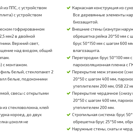
 из ППС, с устройством
Каркасная конструкция из сух
плита) с устройством
Все деревянные элементы кар
биозащитой.
ческом гофрированном
Внешние стены (изнутри наружу
2,5 мм2 в двойной
обрешетка рейка 20*50 мм с 
ники. Верхний свет,
брус 50*150 мм с шагом 600 мм
ещение над входом, общий
влагозащита.
ппам.
Перегородки: брус 50*100 мм с
) с монтажом.
пароизоляционная пленка с ГКЛ
иль белый, стеклопакет 2
Перекрытие меж этажное (сниз
алл белые, подоконники
20*50 с шагом 400 мм, пароиз
утеплителем 200 мм, OSB 22 м
емой, свесы с открытыми
Перекрытие чердачное (снизу 
20*50 с шагом 400 мм, пароиз
а из стекловолокна, клей
утеплителем 200 мм.
урка короед, до двух
Стропильная система: брус 50
елка цоколя не
обрешетка брус 25*50 мм, обр
Наружные стены, скаты и черд